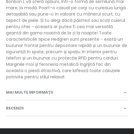
Bonbon L vă oferă opțiuni, într-o formă de semilună mai
mare, la modă. Poart-o casual pe corp cu cureaua lungă
detașabilă sau pune-o în valoare cu mânerul scurt, cu
aspect de piele. Și tu alegi dacă păstrezi sau scoți cuierul
pentru chei - aceasta ar putea fi cea mai versatilă
geantă din gama noastră de la zi la noapte! Toate
caracteristicile tipice Hedgren sunt prezente - există un
buzunar frontal pentru depozitare rapidă și un buzunar de
siguranță în spate, precum și spațiu în interior pentru
telefon și un buzunar cu protecție RFID pentru carduri.
Marginile moi și feroneria metalică îngrijită fac din
aceasta o piesă atractivă, care bifează toate căsuțele
potrivite pentru stilul relaxat.
MAI MULTE INFORMAȚII
RECENZII