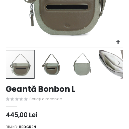
Skip
Geantă Bonbon L
to
the
Scrieți o recenzie
beginning
of
the
445,00 Lei
images
gallery
BRAND:
HEDGREN