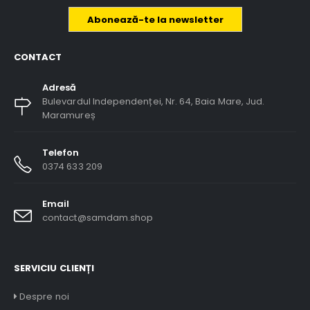
Abonează-te la newsletter
CONTACT
Adresă
Bulevardul Independenței, Nr. 64, Baia Mare, Jud.
Maramureș
Telefon
0374 633 209
Email
contact@samdam.shop
SERVICIU CLIENȚI
Despre noi