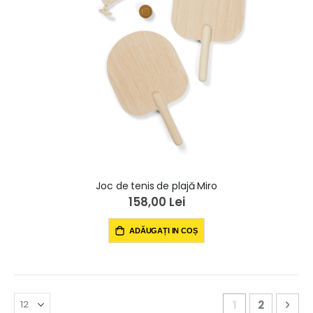
Joc de tenis de plajă Miro
158,00 Lei
ADĂUGAȚI IN COȘ
Pagină
în acest momen
Pagină
Pag
Urm
1
2