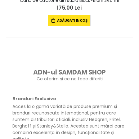
Cană de călătorie din sticlă Black+Blum 340 ml
agnetic RFID pentru carduri de telefon standard din aluminiu
175,00 Lei
ADĂUGAȚI IN COȘ
ADN-ul SAMDAM SHOP
Ce oferim și ce ne face diferiți
Branduri Exclusive
Acces la o gamă variată de produse premium și
branduri recunoscute internațional, pentru care
suntem distribuitori oficiali, inclusiv Hedgren, Fritel,
Berghoff și Stanley&Stella. Acestea sunt mărci care
combină excelența în design, funcționalitate și